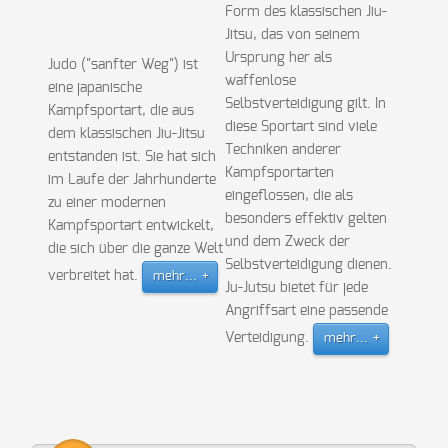
Form des klassischen Jiu-
Jitsu, das von seinem
Ursprung her als
Judo ("sanfter Weg") ist
waffenlose
eine japanische
Selbstverteidigung gilt. In
Kampfsportart, die aus
diese Sportart sind viele
dem klassischen Jiu-Jitsu
Techniken anderer
entstanden ist. Sie hat sich
Kampfsportarten
im Laufe der Jahrhunderte
eingeflossen, die als
zu einer modernen
besonders effektiv gelten
Kampfsportart entwickelt,
und dem Zweck der
die sich über die ganze Welt
Selbstverteidigung dienen.
verbreitet hat.
mehr...
Ju-Jutsu bietet für jede
Angriffsart eine passende
Verteidigung.
mehr...