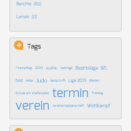
Berichte
(82)
Lernen
(0)
Tags
Bezirksliga
BZL
Ausfall
1 Kampftag
2020
beiträge
Judo
fest
Liga 2019
Halle
lastschrift
Matten
termin
Schule am Welfenplatz
Training
verein
Wettkampf
vereinsmeisterschaft